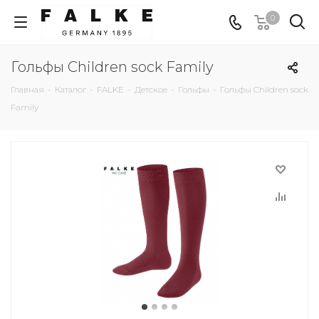
0
Гольфы Children sock Family
Главная
-
Каталог
-
FALKE
-
Детское
-
Гольфы
-
Гольфы Children sock
Family