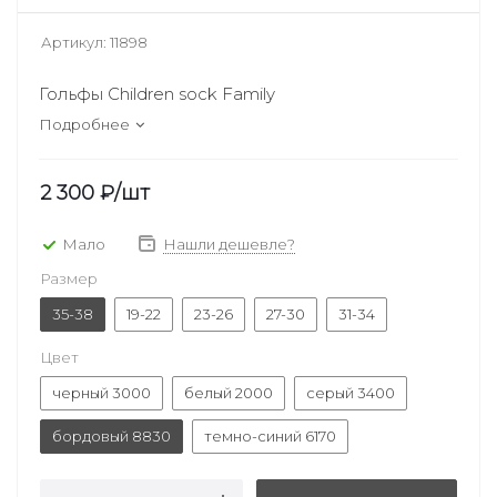
Артикул:
11898
Гольфы Children sock Family
Подробнее
2 300
₽
/шт
Мало
Нашли дешевле?
Размер
35-38
19-22
23-26
27-30
31-34
Цвет
черный 3000
белый 2000
серый 3400
бордовый 8830
темно-синий 6170