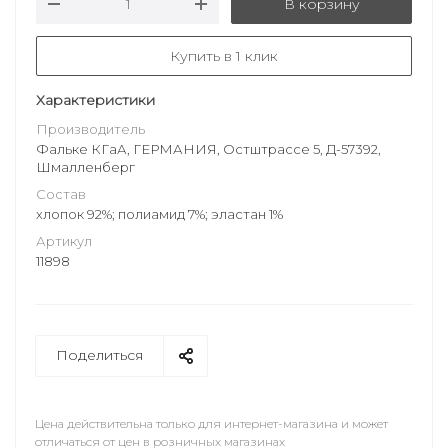
В корзину
Купить в 1 клик
Характеристики
Производитель
Фальке КГаА, ГЕРМАНИЯ, Остштрассе 5, Д-57392,
Шмалленберг
Состав
хлопок 92%; полиамид 7%; эластан 1%
Артикул
11898
Поделиться
Цена действительна только для интернет-магазина и может
отличаться от цен в розничных магазинах