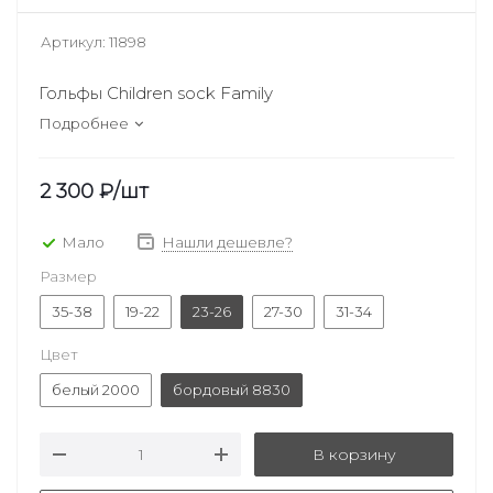
Артикул:
11898
Гольфы Children sock Family
Подробнее
2 300
₽
/шт
Мало
Нашли дешевле?
Размер
35-38
19-22
23-26
27-30
31-34
Цвет
белый 2000
бордовый 8830
В корзину