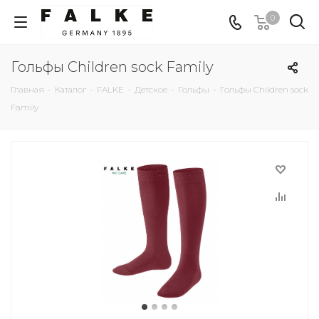
0
Гольфы Children sock Family
Главная
-
Каталог
-
FALKE
-
Детское
-
Гольфы
-
Гольфы Children sock
Family