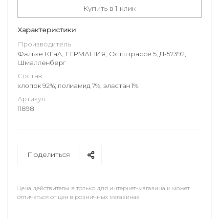
Купить в 1 клик
Характеристики
Производитель
Фальке КГаА, ГЕРМАНИЯ, Остштрассе 5, Д-57392,
Шмалленберг
Состав
хлопок 92%; полиамид 7%; эластан 1%
Артикул
11898
Поделиться
Цена действительна только для интернет-магазина и может
отличаться от цен в розничных магазинах