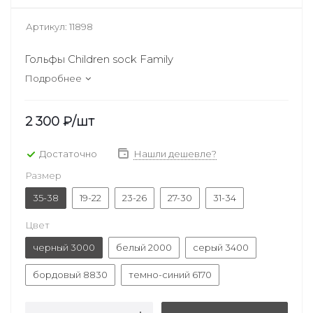
Артикул:
11898
Гольфы Children sock Family
Подробнее
2 300
₽
/шт
Достаточно
Нашли дешевле?
Размер
35-38
19-22
23-26
27-30
31-34
Цвет
черный 3000
белый 2000
серый 3400
бордовый 8830
темно-синий 6170