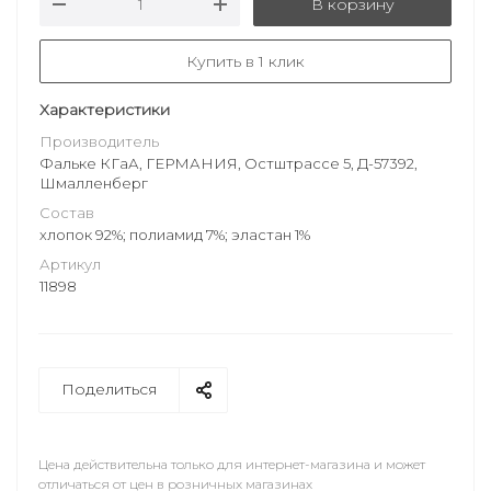
В корзину
Купить в 1 клик
Характеристики
Производитель
Фальке КГаА, ГЕРМАНИЯ, Остштрассе 5, Д-57392,
Шмалленберг
Состав
хлопок 92%; полиамид 7%; эластан 1%
Артикул
11898
Поделиться
Цена действительна только для интернет-магазина и может
отличаться от цен в розничных магазинах