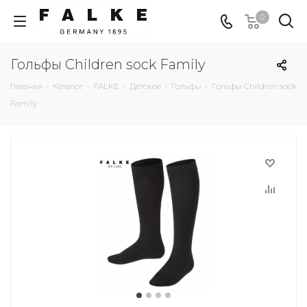
0
Гольфы Children sock Family
Главная
-
Каталог
-
FALKE
-
Детское
-
Гольфы
-
Гольфы Children sock
Family