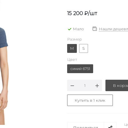
15 200
₽
/шт
Мало
Нашли дешевл
Размер
M
S
Цвет
синий 6751
В корз
Купить в 1 клик
Це
Поделиться