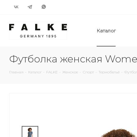
Каталог
Футболка женская Women 
Главная
-
Каталог
-
FALKE
-
Женское
-
Спорт
-
Термобельё
-
Футбол