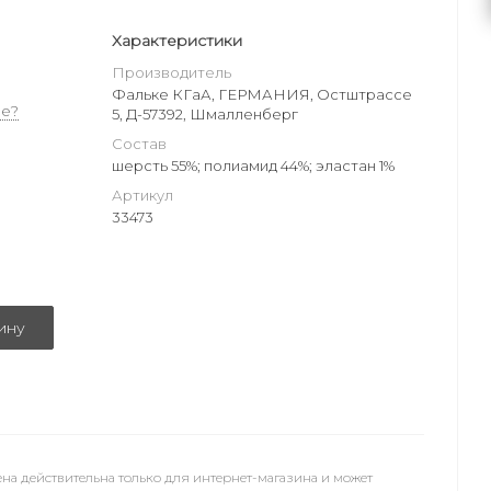
Характеристики
Производитель
Фальке КГаА, ГЕРМАНИЯ, Остштрассе
е?
5, Д-57392, Шмалленберг
Состав
шерсть 55%; полиамид 44%; эластан 1%
Артикул
33473
ину
на действительна только для интернет-магазина и может