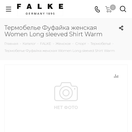
0
Термобелье Фуфайка женская
Women Long sleeved Shirt Warm
Главная
-
Каталог
-
FALKE
-
Женское
-
Спорт
-
Термобельё
-
Термобелье Фуфайка женская Women Long sleeved Shirt Warm