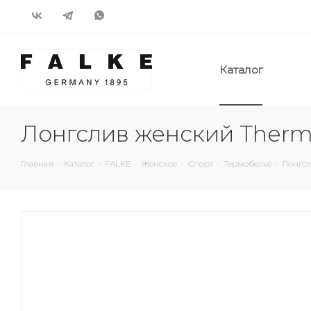
Каталог
Лонгслив женский Therma
Главная
-
Каталог
-
FALKE
-
Женское
-
Спорт
-
Термобельё
-
Лонгсл