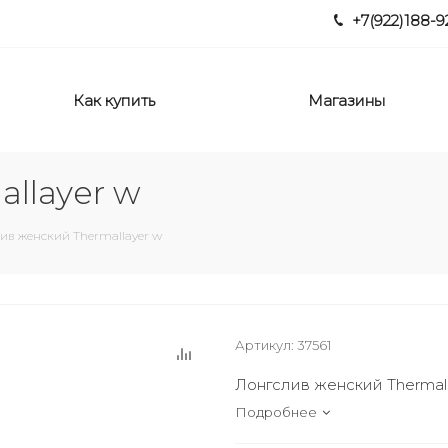
+7(922)188-9
Как купить
Магазины
llayer w
ив женский Thermallayer w
Артикул:
37561
Лонгслив женский Thermall
Подробнее