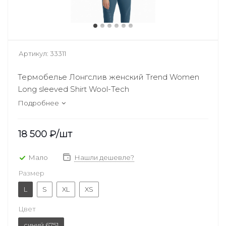
Артикул:
33311
Термобелье Лонгслив женский Trend Women
Long sleeved Shirt Wool-Tech
Подробнее
18 500
₽
/шт
Мало
Нашли дешевле?
Размер
L
S
XL
XS
Цвет
синий 6751