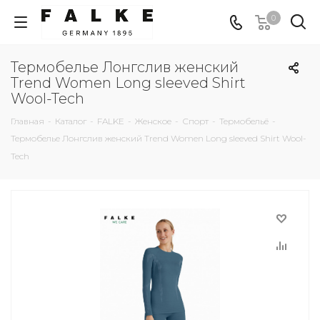
0
Термобелье Лонгслив женский
Trend Women Long sleeved Shirt
Wool-Tech
Главная
-
Каталог
-
FALKE
-
Женское
-
Спорт
-
Термобельё
-
Термобелье Лонгслив женский Trend Women Long sleeved Shirt Wool-
Tech