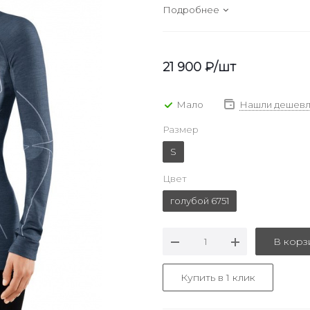
Подробнее
21 900
₽
/шт
Мало
Нашли дешевл
Размер
S
Цвет
голубой 6751
В корз
Купить в 1 клик