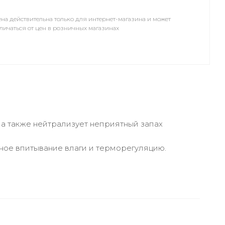
на действительна только для интернет-магазина и может
личаться от цен в розничных магазинах
 а также нейтрализует неприятный запах
ное впитывание влаги и терморегуляцию.