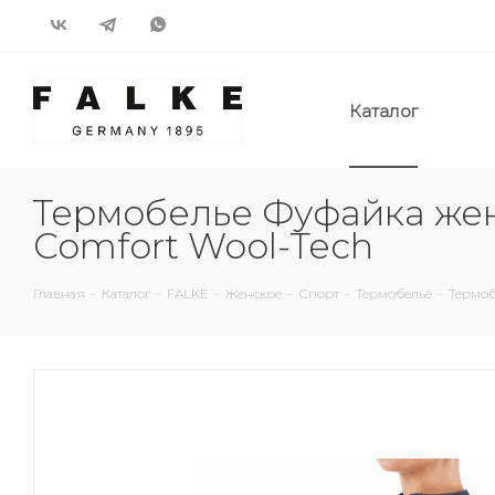
Каталог
Термобелье Фуфайка жен
Comfort Wool-Tech
Главная
-
Каталог
-
FALKE
-
Женское
-
Спорт
-
Термобельё
-
Термоб