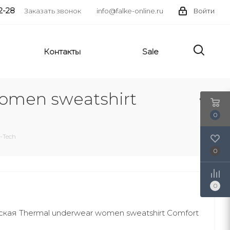
2-28
Заказать звонок
info@falke-online.ru
Войти
Контакты
Sale
omen sweatshirt
0
-Tech
0
0
ая Thermal underwear women sweatshirt Comfort