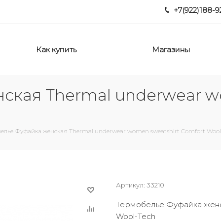
+7(922)188-9
Как купить
Магазины
ская Thermal underwear w
елье Фуфайка женская Thermal underwear women sweatshirt Comfort Wool
Артикул:
33210
Термобелье Фуфайка женск
Wool-Tech