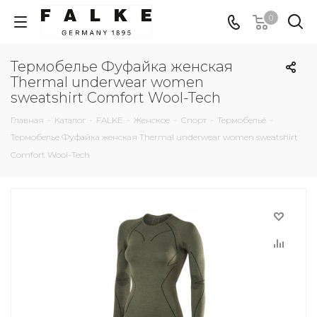
0
Термобелье Фуфайка женская
Thermal underwear women
sweatshirt Comfort Wool-Tech
Главная
-
Каталог
-
FALKE
-
Женское
-
Спорт
-
Термобельё
-
Термобелье Фуфайка женская Thermal underwear women sweatshirt
Comfort Wool-Tech