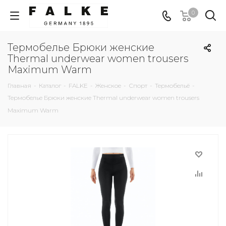
0
Термобелье Брюки женские
Thermal underwear women trousers
Maximum Warm
Главная
-
Каталог
-
FALKE
-
Женское
-
Спорт
-
Термобельё
-
Термобелье Брюки женские Thermal underwear women trousers
Maximum Warm