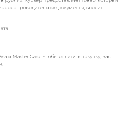
в рублях. Курьер предоставляет товар, который
оваросопроводительные документы, вносит
ата.
 и Master Card. Чтобы оплатить покупку, вас
я.