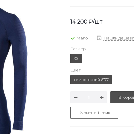
14 200
₽
/шт
Мало
Нашли дешевл
Размер
XS
Цвет
темно-синий 6177
В корз
Купить в 1 клик