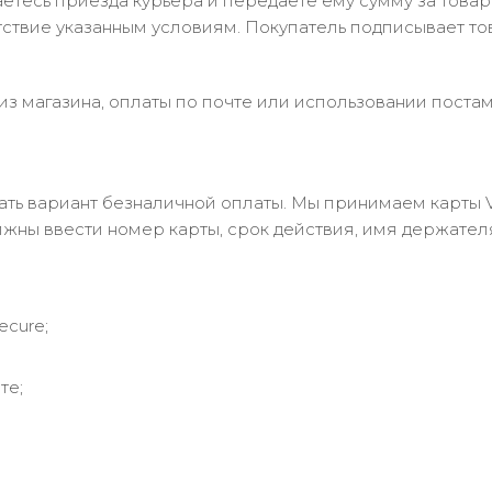
тесь приезда курьера и передаёте ему сумму за товар 
ствие указанным условиям. Покупатель подписывает т
з магазина, оплаты по почте или использовании постам
 вариант безналичной оплаты. Мы принимаем карты Visa
лжны ввести номер карты, срок действия, имя держател
ecure;
те;