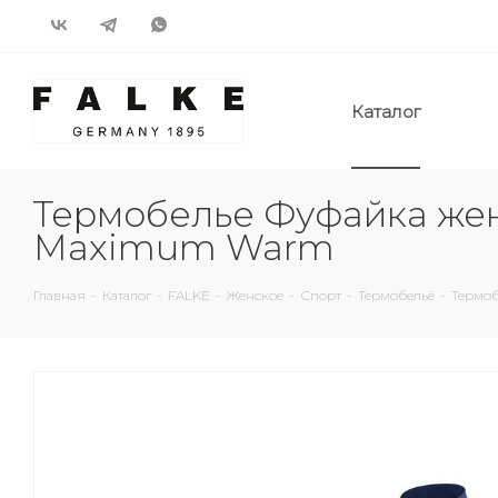
Каталог
Термобелье Фуфайка жен
Maximum Warm
Главная
-
Каталог
-
FALKE
-
Женское
-
Спорт
-
Термобельё
-
Термоб