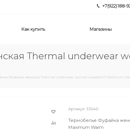
+7(922)188-9
Как купить
Магазины
ская Thermal underwear w
елье Фуфайка женская Thermal underwear women sweatshirt Maximum W
Артикул:
33040
Термобелье Фуфайка женск
Maximum Warm