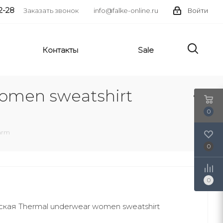
2-28
Заказать звонок
info@falke-online.ru
Войти
Контакты
Sale
omen sweatshirt
0
arm
0
0
ая Thermal underwear women sweatshirt