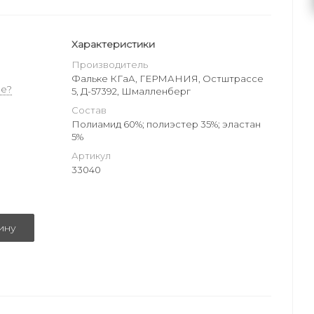
Характеристики
Производитель
Фальке КГаА, ГЕРМАНИЯ, Остштрассе
е?
5, Д-57392, Шмалленберг
Состав
Полиамид 60%; полиэстер 35%; эластан
5%
Артикул
33040
ину