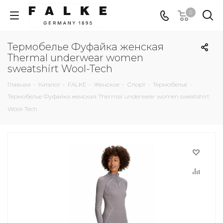
0
Термобелье Фуфайка женская
Thermal underwear women
sweatshirt Wool-Tech
Главная
-
Каталог
-
FALKE
-
Женское
-
Спорт
-
Термобельё
-
Термобелье Фуфайка женская Thermal underwear women sweatshirt
Wool-Tech