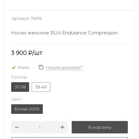
Артикул:
76016
Носки женские RU4 Endurance Compression
3 900
₽
/шт
Мало
Нашли дешевле?
Размер
37-38
39-40
Цвет
белый 2000
В корзину