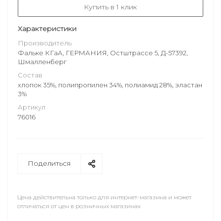
Купить в 1 клик
Характеристики
Производитель
Фальке КГаА, ГЕРМАНИЯ, Остштрассе 5, Д-57392,
Шмалленберг
Состав
хлопок 35%, полипропилен 34%, полиамид 28%, эластан
3%
Артикул
76016
Поделиться
Цена действительна только для интернет-магазина и может
отличаться от цен в розничных магазинах