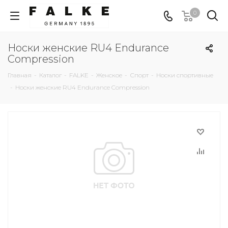
0
Носки женские RU4 Endurance
Compression
Главная
-
Каталог
-
FALKE
-
Женское
-
Спорт
-
Носки спортивные
-
Носки женские RU4 Endurance Compression