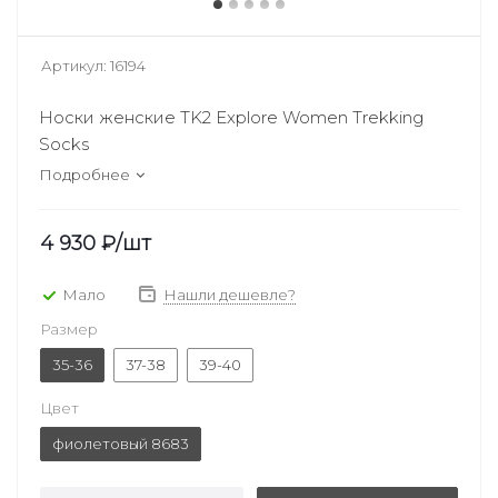
Артикул:
16194
Носки женские TK2 Explore Women Trekking
Socks
Подробнее
4 930
₽
/шт
Мало
Нашли дешевле?
Размер
35-36
37-38
39-40
Цвет
фиолетовый 8683