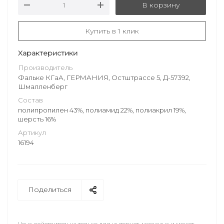
В корзину
Купить в 1 клик
Характеристики
Производитель
Фальке КГаА, ГЕРМАНИЯ, Остштрассе 5, Д-57392,
Шмалленберг
Состав
полипропилен 43%, полиамид 22%, полиакрил 19%,
шерсть 16%
Артикул
16194
Поделиться
Цена действительна только для интернет-магазина и может