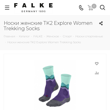
0
Носки женские TK2 Explore Women
Trekking Socks
Главная
-
Каталог
-
FALKE
-
Женское
-
Спорт
-
Носки спортивные
-
Носки женские TK2 Explore Women Trekking Socks