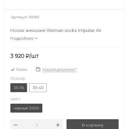
Артикул:
16069
Носки женские Woman socks Impulse Air
Подробнее
3 920
₽
/шт
Мало
Нашли дешевле?
Размер
35-36
39-40
Цвет
черный 3000
В корзину