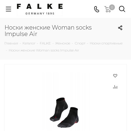
0
Носки женские Woman socks
Impulse Air
Главная
-
Каталог
-
FALKE
-
Женское
-
Спорт
-
Носки спортивные
-
Носки женские Woman socks Impulse Air