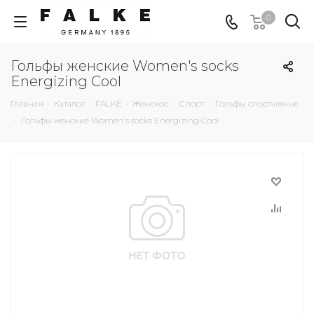
0
Гольфы женские Women's socks
Energizing Cool
Главная
-
Каталог
-
FALKE
-
Женское
-
Спорт
-
Гольфы спортивные
-
Гольфы женские Women's socks Energizing Cool