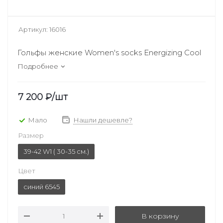
Артикул:
16016
Гольфы женские Women's socks Energizing Cool
Подробнее
7 200
₽
/шт
Мало
Нашли дешевле?
Размер
39-42 W1 ( 30-35 см.)
Цвет
синий 6545
В корзину