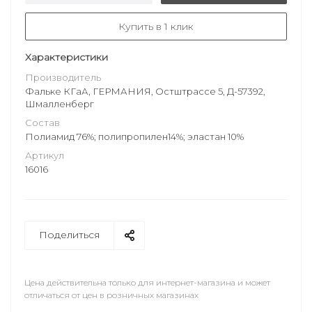
Купить в 1 клик
Характеристики
Производитель
Фальке КГаА, ГЕРМАНИЯ, Остштрассе 5, Д-57392,
Шмалленберг
Состав
Полиамид 76%; полипропилен14%; эластан 10%
Артикул
16016
Поделиться
Цена действительна только для интернет-магазина и может
отличаться от цен в розничных магазинах