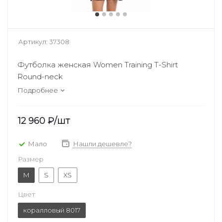
Артикул:
37308
Футболка женская Women Training T-Shirt
Round-neck
Подробнее
12 960
₽
/шт
Мало
Нашли дешевле?
Размер
M
S
XS
Цвет
коралловый 8017