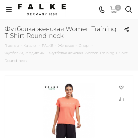
0
Футболка женская Women Training
T-Shirt Round-neck
Главная
-
Каталог
-
FALKE
-
Женское
-
Спорт
-
Футболки, кардиганы
-
Футболка женская Women Training T-Shirt
Round-neck