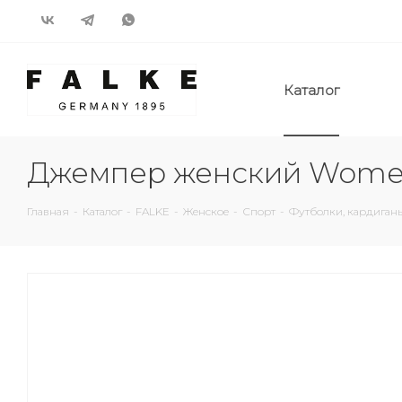
Каталог
Джемпер женский Women
Главная
-
Каталог
-
FALKE
-
Женское
-
Спорт
-
Футболки, кардиган