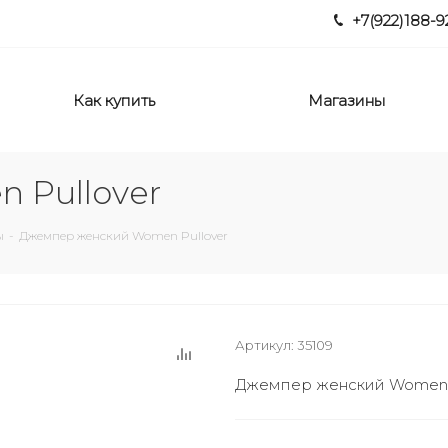
+7(922)188-9
Как купить
Магазины
 Pullover
ы
-
Джемпер женский Women Pullover
Артикул:
35109
Джемпер женский Women P