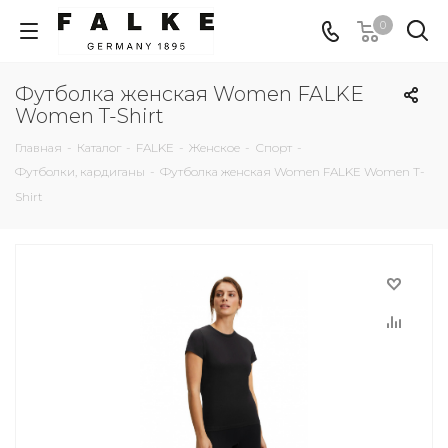
0
Футболка женская Women FALKE
Women T-Shirt
Главная
-
Каталог
-
FALKE
-
Женское
-
Спорт
-
Футболки, кардиганы
-
Футболка женская Women FALKE Women T-
Shirt