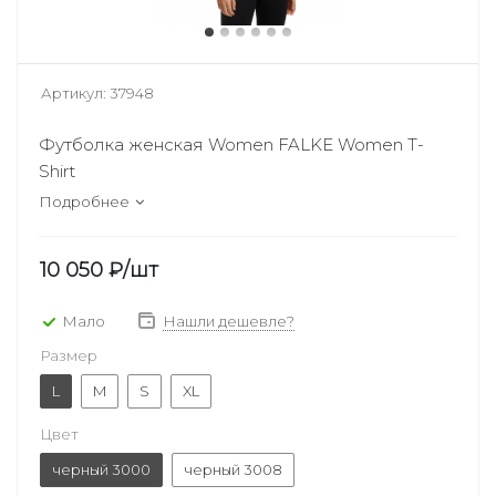
Артикул:
37948
Футболка женская Women FALKE Women T-
Shirt
Подробнее
10 050
₽
/шт
Мало
Нашли дешевле?
Размер
L
M
S
XL
Цвет
черный 3000
черный 3008