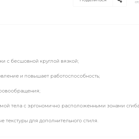
от
и с бесшовной круглой вязкой;
овление и повышает работоспособность;
кровообращения;
рмой тела с эргономично расположенными зонами сгиб
ые текстуры для дополнительного стиля.