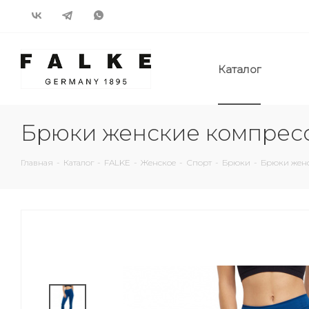
Каталог
Брюки женские компрес
Главная
-
Каталог
-
FALKE
-
Женское
-
Спорт
-
Брюки
-
Брюки женс