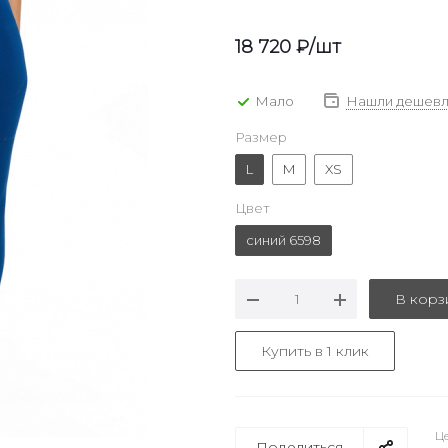
18 720
₽
/шт
Мало
Нашли дешевл
Размер
L
M
XS
Цвет
синий 6598
В корз
Купить в 1 клик
Це
Поделиться