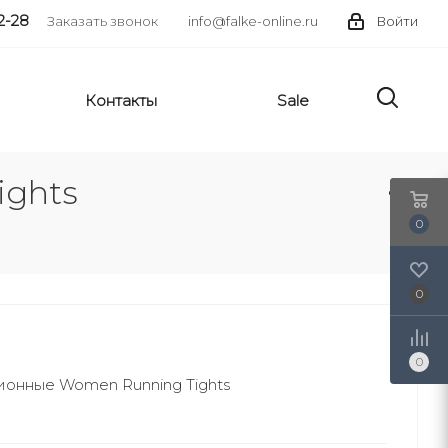
2-28
Заказать звонок
info@falke-online.ru
Войти
Контакты
Sale
ights
0
0
0
онные Women Running Tights