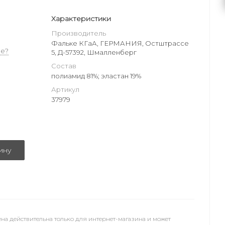
Характеристики
Производитель
Фальке КГаА, ГЕРМАНИЯ, Остштрассе
е?
5, Д-57392, Шмалленберг
Состав
полиамид 81%; эластан 19%
Артикул
37979
ину
на действительна только для интернет-магазина и может