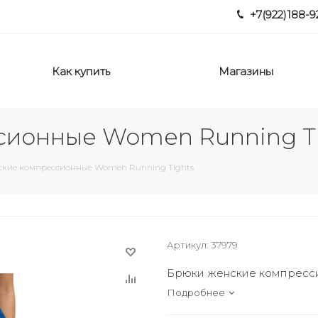
+7(922)188-9
Как купить
Магазины
сионные Women Running T
кие компрессионные Women Running Tights
Артикул:
37979
Брюки женские компресси
Подробнее