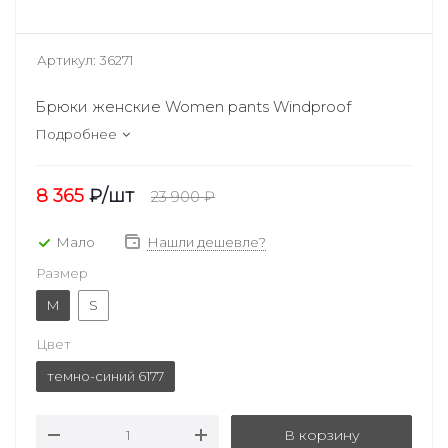
Артикул:
36271
Брюки женские Women pants Windproof
Подробнее
8 365
₽
/шт
23 900
₽
Мало
Нашли дешевле?
Размер
M
S
Цвет
темно-синий 6177
В корзину