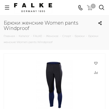
0
Брюки женские Women pants
Windproof
Главная
-
Каталог
-
FALKE
-
Женское
-
Спорт
-
Брюки
-
Брюки
женские Women pants Windproof