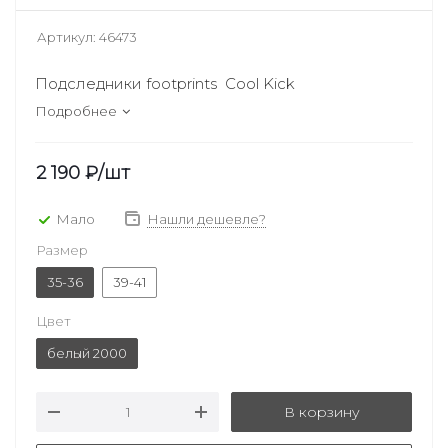
Артикул:
46473
Подследники footprints Cool Kick
Подробнее
2 190
₽
/шт
Мало
Нашли дешевле?
Размер
35-36
39-41
Цвет
белый 2000
В корзину