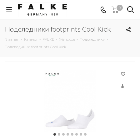
0
Подследники footprints Cool Kick
Главная
-
Каталог
-
FALKE
-
Женское
-
Подследники
-
Подследники footprints Cool Kick