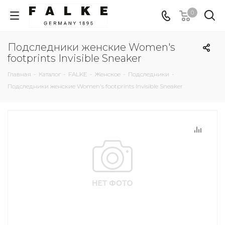
0
Подследники женские Women's
footprints Invisible Sneaker
Главная
-
Каталог
-
FALKE
-
Женское
-
Подследники
-
Подследники женские Women's footprints Invisible Sneaker