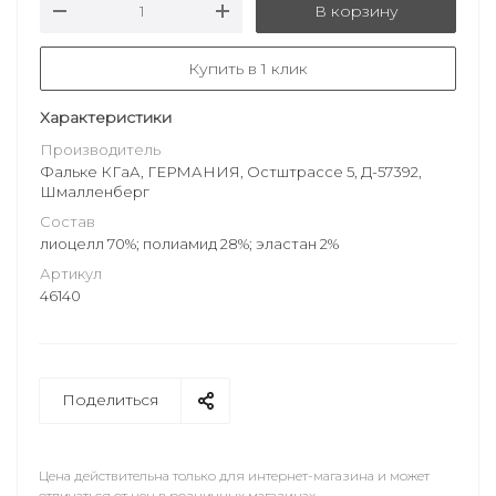
В корзину
Купить в 1 клик
Характеристики
Производитель
Фальке КГаА, ГЕРМАНИЯ, Остштрассе 5, Д-57392,
Шмалленберг
Состав
лиоцелл 70%; полиамид 28%; эластан 2%
Артикул
46140
Поделиться
Цена действительна только для интернет-магазина и может
отличаться от цен в розничных магазинах