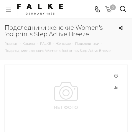
0
Подследники женские Women's
footprints Step Active Breeze
Главная
-
Каталог
-
FALKE
-
Женское
-
Подследники
-
Подследники женские Women's footprints Step Active Breeze