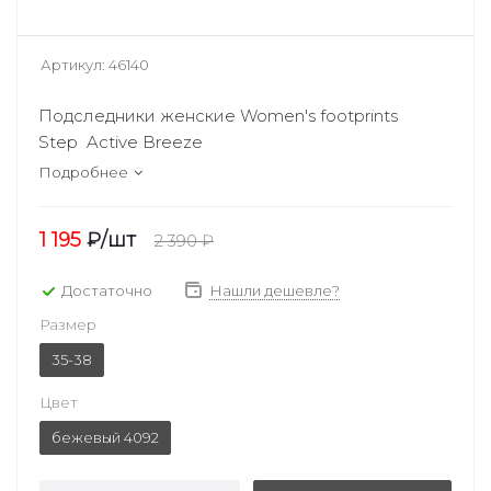
Артикул:
46140
Подследники женские Women's footprints
Step Active Breeze
Подробнее
1 195
₽
/шт
2 390
₽
Достаточно
Нашли дешевле?
Размер
35-38
Цвет
бежевый 4092