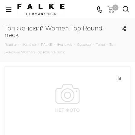
0
Топ женский Women Top Round-
neck
Главная
-
Каталог
-
FALKE
-
Женское
-
Одежда
-
Топы
-
Топ
женский Women Top Round-neck