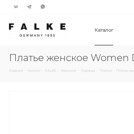
Каталог
Платье женское Women 
Главная
-
Каталог
-
FALKE
-
Женское
-
Одежда
-
Платья
-
Платье ж