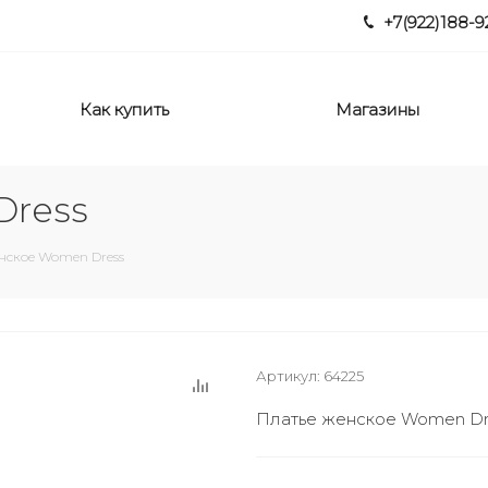
+7(922)188-9
Как купить
Магазины
Dress
енское Women Dress
Артикул:
64225
Платье женское Women Dr