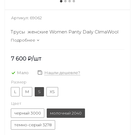
Артикул:
69062
Трусы женские Women Panty Daily ClimaWool
Подробнее
7 600
₽
/шт
Мало
Нашли дешевле?
Размер
L
M
S
XS
Цвет
черный 3000
молочный 2040
темно-серый 3278