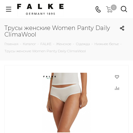
0
Трусы женские Women Panty Daily
ClimaWool
Главная
-
Каталог
-
FALKE
-
Женское
-
Одежда
-
Нижнее белье
-
Трусы женские Women Panty Daily ClimaWool