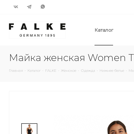
Каталог
Майка женская Women To
Главная
-
Каталог
-
FALKE
-
Женское
-
Одежда
-
Нижнее белье
-
Ма