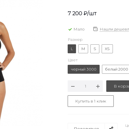
7 200
₽
/шт
Мало
Нашли дешевл
Размер
L
M
S
XS
Цвет
черный 3000
белый 2000
В корз
Купить в 1 клик
Це
Поделиться