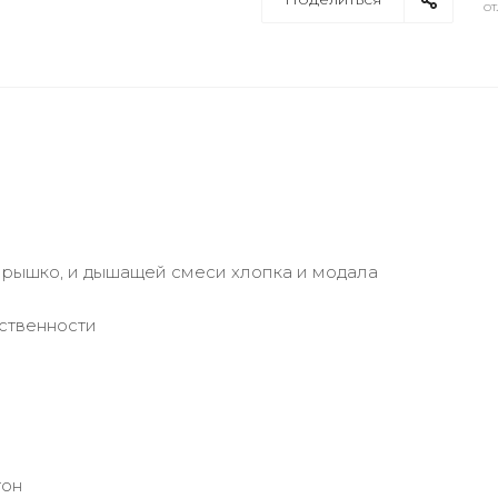
от
перышко, и дышащей смеси хлопка и модала
ственности
тон