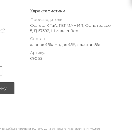
Характеристики
Производитель
Фальке КГаА, ГЕРМАНИЯ, Остштрассе
е?
5, Д-57392, Шмалленберг
Состав
хлопок 46%; модал 45%; эластан 8%
Артикул
69065
ину
на действительна только для интернет-магазина и может