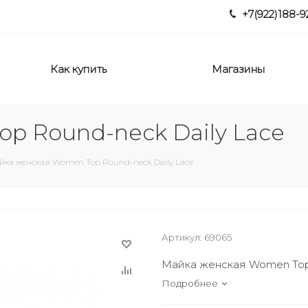
+7(922)188-9
Как купить
Магазины
p Round-neck Daily Lace
йка женская Women Top Round-neck Daily Lace
Артикул:
69065
Майка женская Women Top 
Подробнее