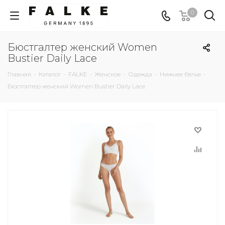
0
Бюстгалтер женский Women
Bustier Daily Lace
Главная
-
Каталог
-
FALKE
-
Женское
-
Одежда
-
Нижнее белье
-
Бюстгалтер женский Women Bustier Daily Lace