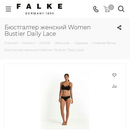
0
Бюстгалтер женский Women
Bustier Daily Lace
Главная
-
Каталог
-
FALKE
-
Женское
-
Одежда
-
Нижнее белье
-
Бюстгалтер женский Women Bustier Daily Lace