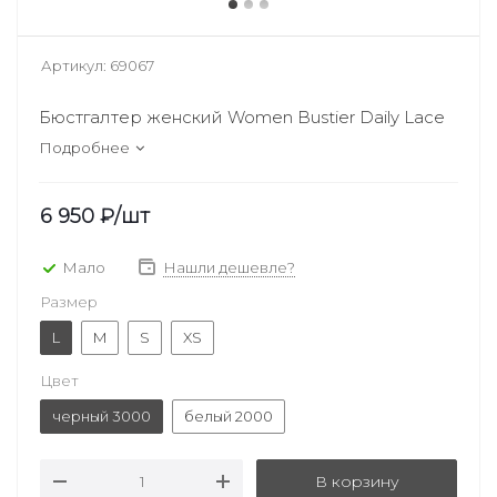
Артикул:
69067
Бюстгалтер женский Women Bustier Daily Lace
Подробнее
6 950
₽
/шт
Мало
Нашли дешевле?
Размер
L
M
S
XS
Цвет
черный 3000
белый 2000
В корзину