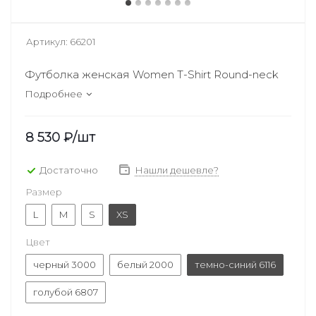
Артикул:
66201
Футболка женская Women T-Shirt Round-neck
Подробнее
8 530
₽
/шт
Достаточно
Нашли дешевле?
Размер
L
M
S
XS
Цвет
черный 3000
белый 2000
темно-синий 6116
голубой 6807