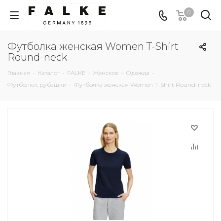
0
Футболка женская Women T-Shirt
Round-neck
Главная
-
Каталог
-
FALKE
-
Женское
-
Одежда
-
Футболки, рубашки
-
Футболка женская Women T-Shirt Round-neck