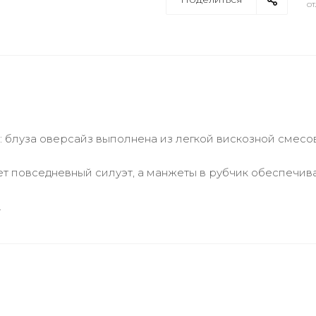
от
: блуза оверсайз выполнена из легкой вискозной смесов
ет повседневный силуэт, а манжеты в рубчик обеспечив
.