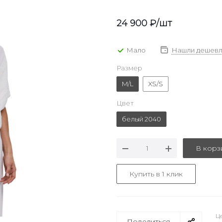
24 900
₽
/шт
Мало
Нашли дешевл
Размер
M/L
XS/S
Цвет
белый 2040
В корз
Купить в 1 клик
Це
Поделиться