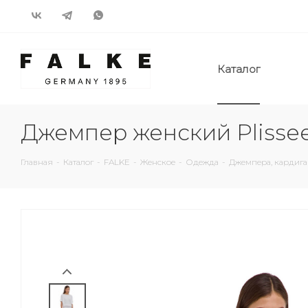
Каталог
Джемпер женский Plissee
Главная
-
Каталог
-
FALKE
-
Женское
-
Одежда
-
Джемпера, кардиг