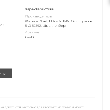
Характеристики
Производитель
Фальке КГаА, ГЕРМАНИЯ, Остштрассе
е?
5, Д-57392, Шмалленберг
Артикул
64419
ину
на действительна только для интернет-магазина и может