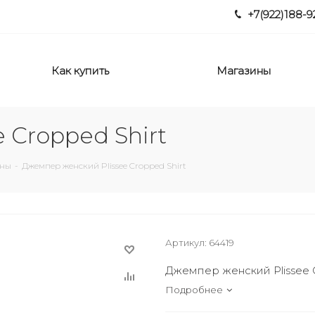
+7(922)188-9
Как купить
Магазины
 Cropped Shirt
аны
-
Джемпер женский Plissee Cropped Shirt
Артикул:
64419
Джемпер женский Plissee C
Подробнее