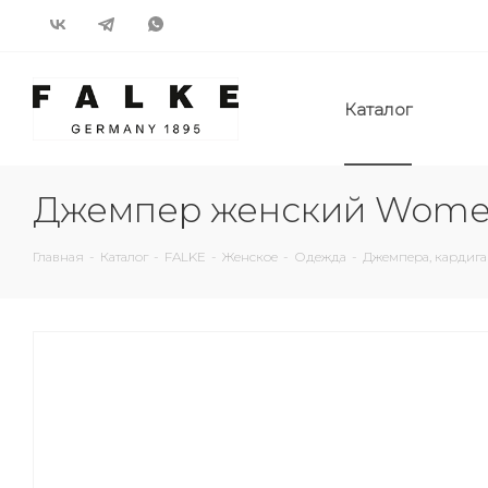
Каталог
Джемпер женский Women 
Главная
-
Каталог
-
FALKE
-
Женское
-
Одежда
-
Джемпера, кардиг