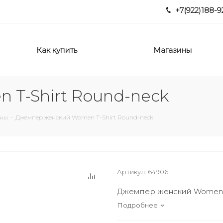
+7(922)188-9
Как купить
Магазины
T-Shirt Round-neck
аны
-
Джемпер женский Women T-Shirt Round-neck
Артикул:
64906
Джемпер женский Women T
Подробнее