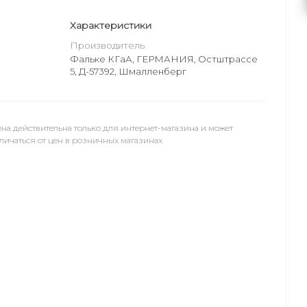
Характеристики
Производитель
Фальке КГаА, ГЕРМАНИЯ, Остштрассе
5, Д-57392, Шмалленберг
на действительна только для интернет-магазина и может
личаться от цен в розничных магазинах