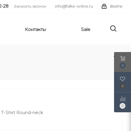
2-28
Заказать звонок
info@falke-online.ru
Войти
Контакты
Sale
0
0
0
-Shirt Round-neck