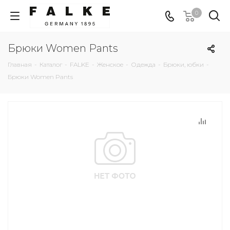
0
Брюки Women Pants
Главная
-
Каталог
-
FALKE
-
Женское
-
Одежда
-
Брюки, юбки
-
Брюки Women Pants