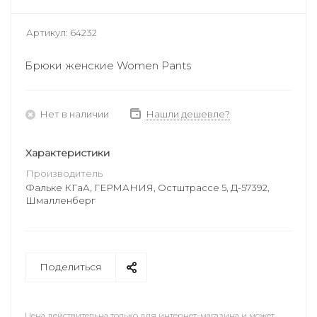
Артикул:
64232
Брюки женские Women Pants
Нет в наличии
Нашли дешевле?
Характеристики
Производитель
Фальке КГаА, ГЕРМАНИЯ, Остштрассе 5, Д-57392,
Шмалленберг
Поделиться
Цена действительна только для интернет-магазина и может