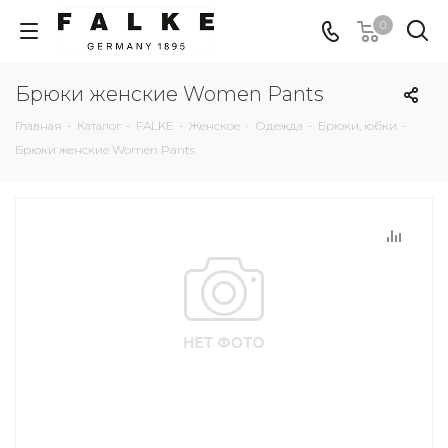
0
Брюки женские Women Pants
Главная
-
Каталог
-
FALKE
-
Женское
-
Одежда
-
Брюки, юбки
-
Брюки женские Women Pants