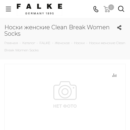
0
Носки женские Clean Break Women
Socks
Главная
-
Каталог
-
FALKE
-
Женское
-
Носки
-
Носки женские Clean
Break Women Socks