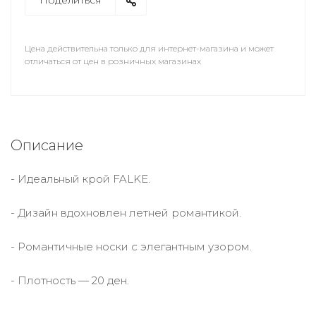
Поделиться
Цена действительна только для интернет-магазина и может
отличаться от цен в розничных магазинах
Описание
- Идеальный крой FALKE.
- Дизайн вдохновлен летней романтикой.
- Романтичные носки с элегантным узором.
- Плотность — 20 ден.