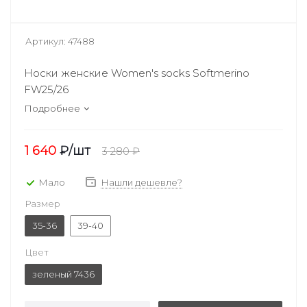
Артикул:
47488
Носки женские Women's socks Softmerino
FW25/26
Подробнее
1 640
₽
/шт
3 280
₽
Мало
Нашли дешевле?
Размер
35-36
39-40
Цвет
зеленый 7436