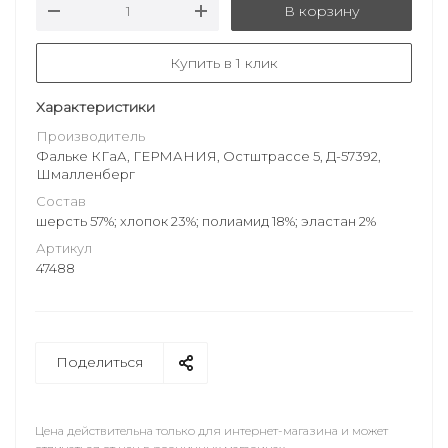
В корзину
Купить в 1 клик
Характеристики
Производитель
Фальке КГаА, ГЕРМАНИЯ, Остштрассе 5, Д-57392,
Шмалленберг
Состав
шерсть 57%; хлопок 23%; полиамид 18%; эластан 2%
Артикул
47488
Поделиться
Цена действительна только для интернет-магазина и может