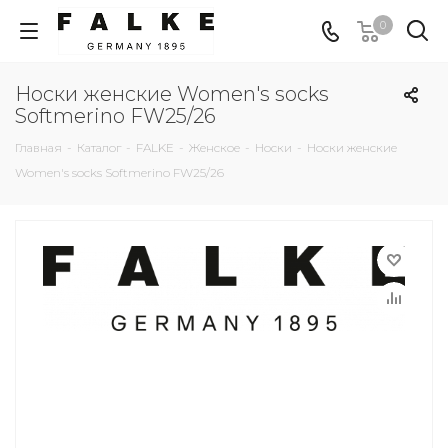
0
Носки женские Women's socks
Softmerino FW25/26
Главная
-
Каталог
-
FALKE
-
Женское
-
Носки
-
Носки женские
Women's socks Softmerino FW25/26