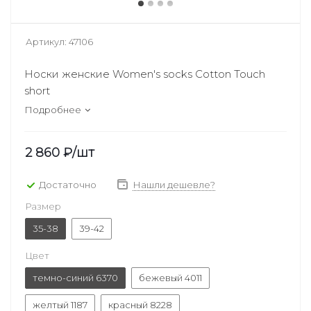
Артикул:
47106
Носки женские Women's socks Cotton Touch
short
Подробнее
2 860
₽
/шт
Достаточно
Нашли дешевле?
Размер
35-38
39-42
Цвет
темно-синий 6370
бежевый 4011
желтый 1187
красный 8228