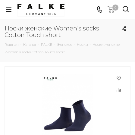
0
Носки женские Women's socks
Cotton Touch short
Главная
-
Каталог
-
FALKE
-
Женское
-
Носки
-
Носки женские
Women's socks Cotton Touch short