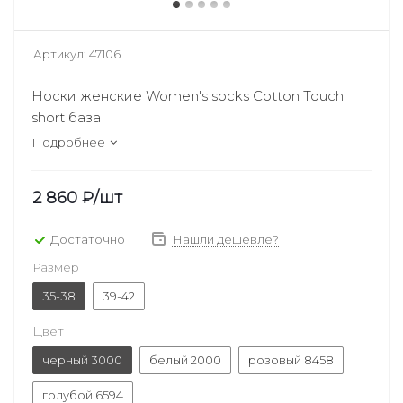
Артикул:
47106
Носки женские Women's socks Cotton Touch
short база
Подробнее
2 860
₽
/шт
Достаточно
Нашли дешевле?
Размер
35-38
39-42
Цвет
черный 3000
белый 2000
розовый 8458
голубой 6594