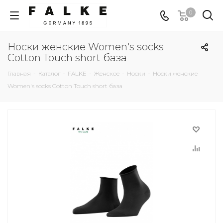
0
Носки женские Women's socks
Cotton Touch short база
Главная
-
Каталог
-
FALKE
-
Женское
-
Носки
-
Носки женские
Women's socks Cotton Touch short база