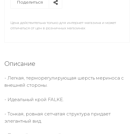
Поделиться
Цена действительна только для интернет-магазина и может
отличаться от цен в розничных магазинах
Описание
- Легкая, терморегулирующая шерсть мериноса с
внешней стороны.
- Идеальный крой FALKE.
- Тонкая, ровная сетчатая структура придает
элегантный вид.