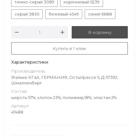
темно-серый 3089
коричневый 5239
серый 3830
бежевый 4549
синий 6688
В корзину
Купить в 1 клик
Характеристики
Производитель
Фальке КГаА, ГЕРМАНИЯ, Остштрассе 5, Д-57392,
Шмалленберг
Состав
шерсть 57%; хлопок 23%; полиамид 18%; эластан 2%
Артикул
47488