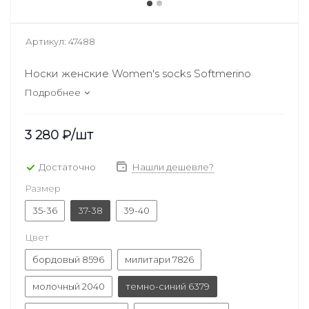
Артикул:
47488
Носки женские Women's socks Softmerino
Подробнее
3 280
₽
/шт
Достаточно
Нашли дешевле?
Размер
35-36
37-38
39-40
Цвет
бордовый 8596
милитари 7826
молочный 2040
темно-синий 6379