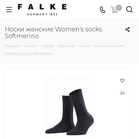
0
Носки женские Women's socks
Softmerino
Главная
-
Каталог
-
FALKE
-
Женское
-
Носки
-
Носки женские
Women's socks Softmerino