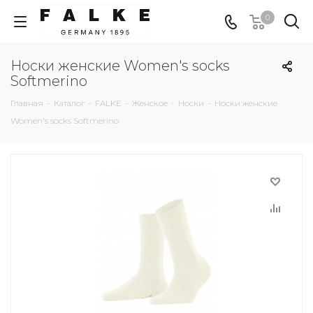
0
Носки женские Women's socks
Softmerino
Главная
-
Каталог
-
FALKE
-
Женское
-
Носки
-
Носки женские
Women's socks Softmerino