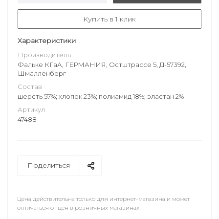
Купить в 1 клик
Характеристики
Производитель
Фальке КГаА, ГЕРМАНИЯ, Остштрассе 5, Д-57392,
Шмалленберг
Состав
шерсть 57%; хлопок 23%; полиамид 18%; эластан 2%
Артикул
47488
Поделиться
Цена действительна только для интернет-магазина и может
отличаться от цен в розничных магазинах