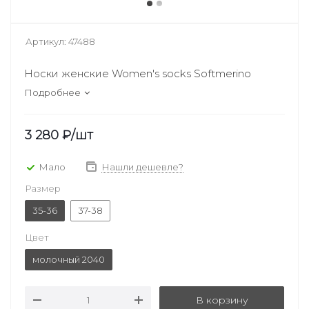
Артикул:
47488
Носки женские Women's socks Softmerino
Подробнее
3 280
₽
/шт
Мало
Нашли дешевле?
Размер
35-36
37-38
Цвет
молочный 2040
В корзину