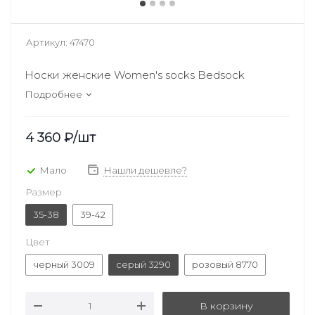
Артикул:
47470
Носки женские Women's socks Bedsock
Подробнее
4 360
₽
/шт
Мало
Нашли дешевле?
Размер
35-38
39-42
Цвет
черный 3009
серый 3290
розовый 8770
В корзину