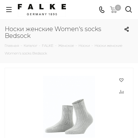
0
Носки женские Women's socks
Bedsock
Главная
-
Каталог
-
FALKE
-
Женское
-
Носки
-
Носки женские
Women's socks Bedsock