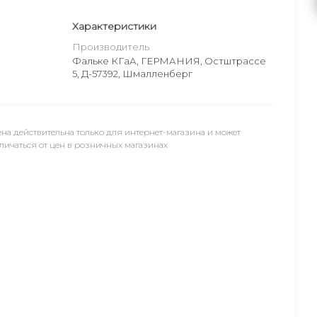
Характеристики
Производитель
Фальке КГаА, ГЕРМАНИЯ, Остштрассе
5, Д-57392, Шмалленберг
на действительна только для интернет-магазина и может
личаться от цен в розничных магазинах