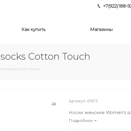
+7(922)188-9
Как купить
Магазины
socks Cotton Touch
's socks Cotton Touch
Артикул:
47673
Носки женские Women's so
Подробнее