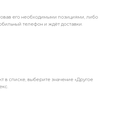
ктовав его необходимыми позициями, либо
обильный телефон и ждёт доставки.
кт в списке, выберите значение «Другое
екс.