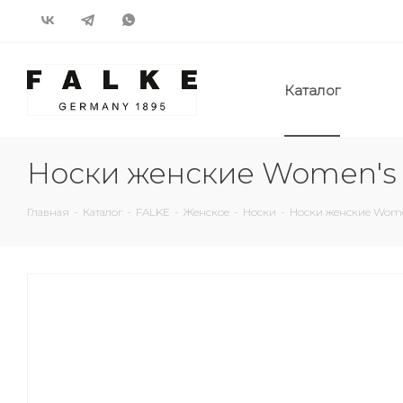
Каталог
Носки женские Women's 
Главная
-
Каталог
-
FALKE
-
Женское
-
Носки
-
Носки женские Women