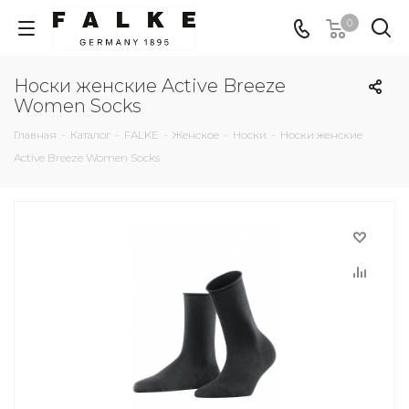
0
Носки женские Active Breeze
Women Socks
Главная
-
Каталог
-
FALKE
-
Женское
-
Носки
-
Носки женские
Active Breeze Women Socks