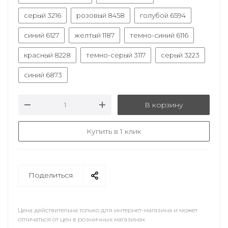
серый 3216
розовый 8458
голубой 6594
синий 6127
желтый 1187
темно-синий 6116
красный 8228
темно-серый 3117
серый 3223
синий 6873
В корзину
Купить в 1 клик
Поделиться
Цена действительна только для интернет-магазина и может
отличаться от цен в розничных магазинах