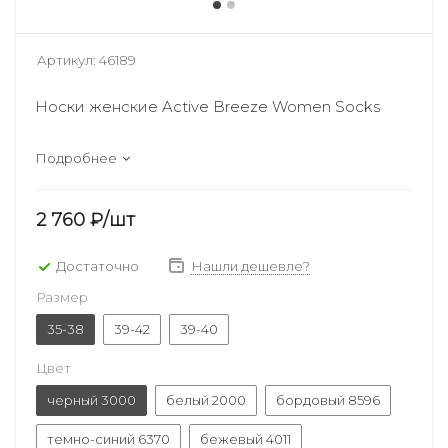
Артикул:
46189
Носки женские Active Breeze Women Socks
Подробнее
2 760
₽
/шт
Достаточно
Нашли дешевле?
Размер
35-38
39-42
39-40
Цвет
черный 3000
белый 2000
бордовый 8596
темно-синий 6370
бежевый 4011