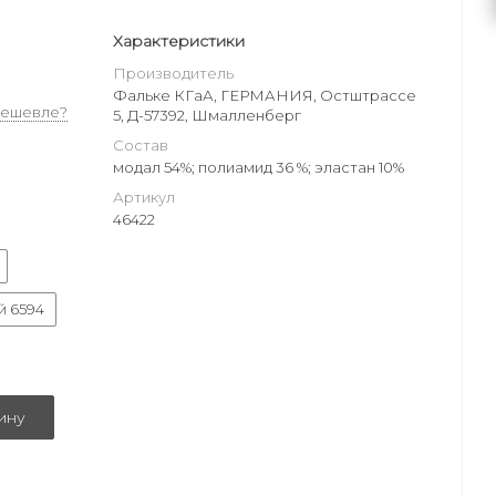
Характеристики
Производитель
Фальке КГаА, ГЕРМАНИЯ, Остштрассе
дешевле?
5, Д-57392, Шмалленберг
Состав
модал 54%; полиамид 36 %; эластан 10%
Артикул
46422
й 6594
ину