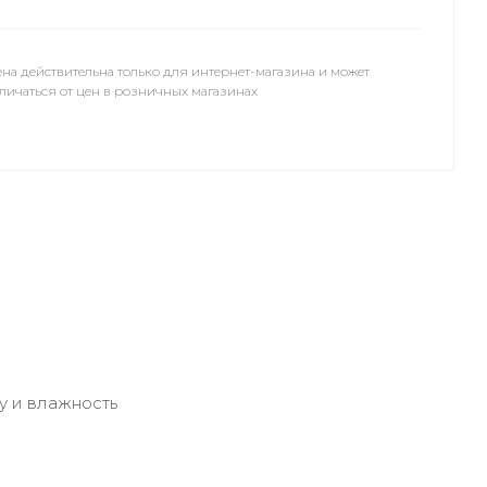
на действительна только для интернет-магазина и может
личаться от цен в розничных магазинах
у и влажность