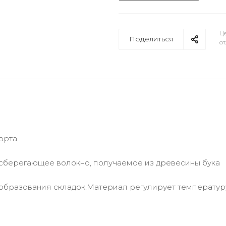
Це
Поделиться
от
орта
сосберегающее волокно, получаемое из древесины бука
 образования складок.Материал регулирует температур