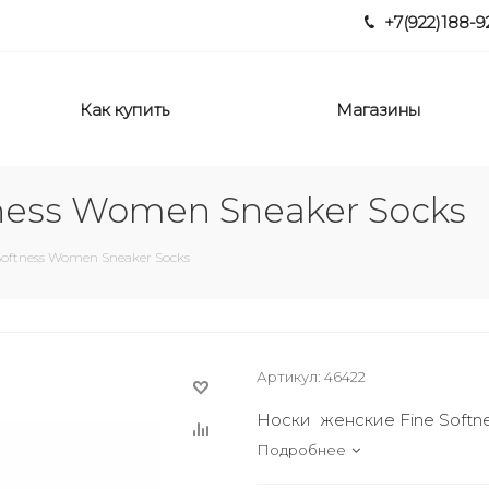
+7(922)188-9
Как купить
Магазины
ness Women Sneaker Socks
Softness Women Sneaker Socks
Артикул:
46422
Носки женские Fine Softn
Подробнее