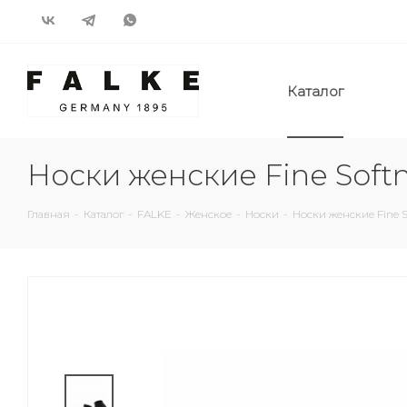
Каталог
Носки женские Fine Soft
Главная
-
Каталог
-
FALKE
-
Женское
-
Носки
-
Носки женские Fine 