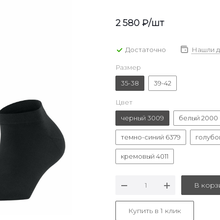
2 580
₽
/шт
Достаточно
Нашли 
Размер
35-38
39-42
Цвет
черный 3009
белый 2000
темно-синий 6379
голубо
кремовый 4011
В корз
Купить в 1 клик