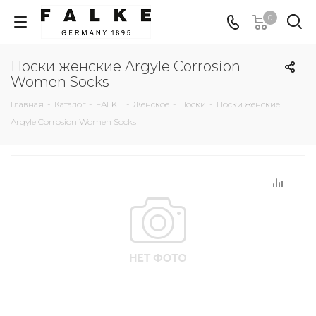
0
Носки женские Argyle Corrosion
Women Socks
Главная
-
Каталог
-
FALKE
-
Женское
-
Носки
-
Носки женские
Argyle Corrosion Women Socks