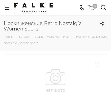
0
Носки женские Retro Nostalgia
Women Socks
Главная
-
Каталог
-
FALKE
-
Женское
-
Носки
-
Носки женские Retro
Nostalgia Women Socks