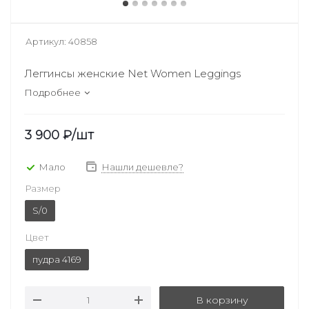
Артикул:
40858
Леггинсы женские Net Women Leggings
Подробнее
3 900
₽
/шт
Мало
Нашли дешевле?
Размер
S/0
Цвет
пудра 4169
В корзину