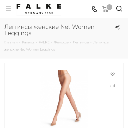
0
Леггинсы женские Net Women
Leggings
Главная
-
Каталог
-
FALKE
-
Женское
-
Леггинсы
-
Леггинсы
женские Net Women Leggings