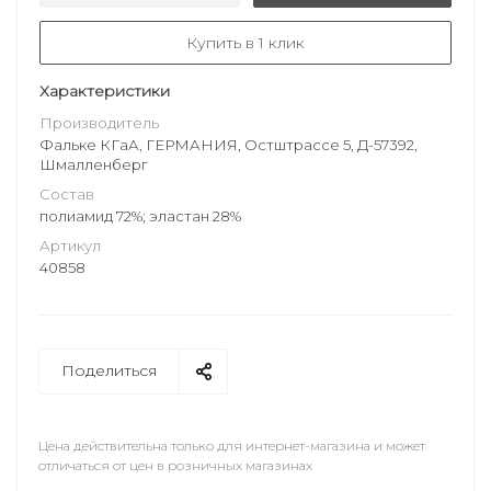
Купить в 1 клик
Характеристики
Производитель
Фальке КГаА, ГЕРМАНИЯ, Остштрассе 5, Д-57392,
Шмалленберг
Состав
полиамид 72%; эластан 28%
Артикул
40858
Поделиться
Цена действительна только для интернет-магазина и может
отличаться от цен в розничных магазинах