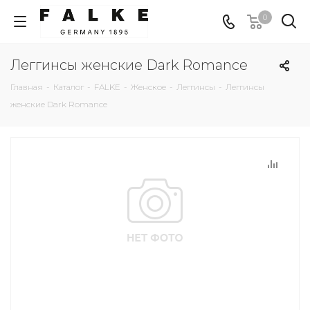
0
Леггинсы женские Dark Romance
Главная
-
Каталог
-
FALKE
-
Женское
-
Леггинсы
-
Леггинсы
женские Dark Romance