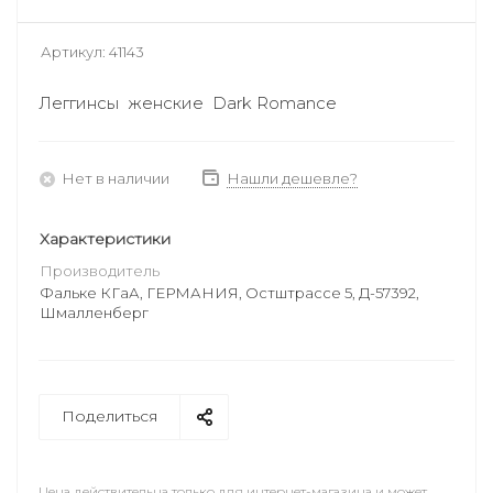
Артикул:
41143
Леггинсы женские Dark Romance
Нет в наличии
Нашли дешевле?
Характеристики
Производитель
Фальке КГаА, ГЕРМАНИЯ, Остштрассе 5, Д-57392,
Шмалленберг
Поделиться
Цена действительна только для интернет-магазина и может